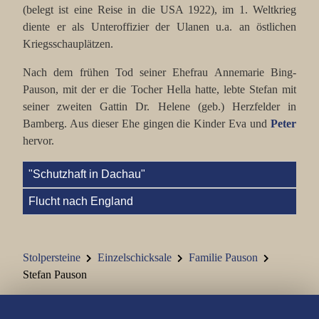
(belegt ist eine Reise in die USA 1922), im 1. Weltkrieg
diente er als Unteroffizier der Ulanen u.a. an östlichen
Familie Hellmann
Kriegsschauplätzen.
Familie Kohn
Nach dem frühen Tod seiner Ehefrau Annemarie Bing-
Pauson, mit der er die Tocher Hella hatte, lebte Stefan mit
Familie Kraus Karl
seiner zweiten Gattin Dr. Helene (geb.) Herzfelder in
Bamberg. Aus dieser Ehe gingen die Kinder Eva und
Peter
Familie Jenny und Semi Kraus
hervor.
Johann Kraus
"Schutzhaft in Dachau"
Familie Kronacher
Flucht nach England
Familie Marchand
Familie Marx
Stolpersteine
Einzelschicksale
Familie Pauson
Stefan Pauson
Familie Nass
Familie Oppenheimer