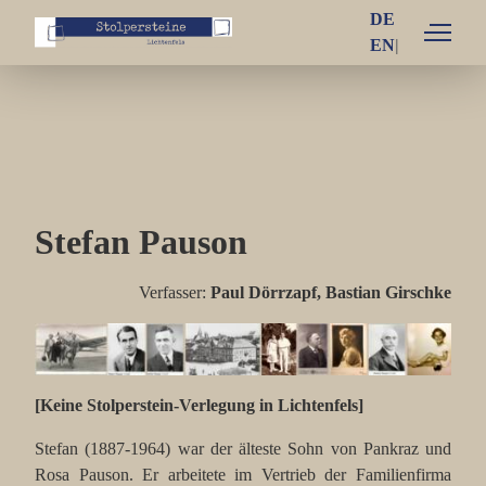
DE
EN
Einzelschicksale
Familie Arno und Käthe Bamberger
Familie Fritz und Emilie Bamberger
Stefan Pauson
Familie Ludwig und Thea Bamberger
Familie Otto und Henriette Bamberger
Verfasser:
Paul Dörrzapf, Bastian Girschke
Familie Blum
Familie Brüll
[Keine Stolperstein-Verlegung in Lichtenfels]
Familie Goldmeier
Stefan (1887-1964) war der älteste Sohn von Pankraz und
Rosa Pauson. Er arbeitete im Vertrieb der Familienfirma
Familie Grünhut