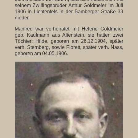
seinem Zwillingsbruder Arthur Goldmeier im Juli
1906 in Lichtenfels in der Bamberger Straße 33
Familie Hellmann
nieder.
Familie Kohn
Manfred war verheiratet mit Helene Goldmeier
geb. Kaufmann aus Altenstein, sie hatten zwei
Familie Kraus Karl
Töchter: Hilde, geboren am 26.12.1904, später
verh. Sternberg, sowie Florett, später verh. Nass,
geboren am 04.05.1906.
Familie Jenny und Semi Kraus
Johann Kraus
Familie Kronacher
Familie Marchand
Familie Marx
Familie Nass
Familie Oppenheimer