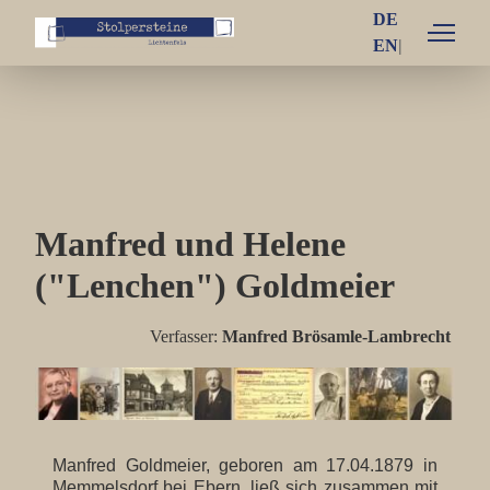
DE
EN
Einzelschicksale
Familie Arno und Käthe Bamberger
Familie Fritz und Emilie Bamberger
Manfred und Helene
Familie Ludwig und Thea Bamberger
("Lenchen") Goldmeier
Familie Otto und Henriette Bamberger
Familie Blum
Verfasser:
Manfred Brösamle-Lambrecht
Familie Brüll
Familie Goldmeier
Manfred Goldmeier, geboren am 17.04.1879 in
Familie Grünhut
Memmelsdorf bei Ebern, ließ sich zusammen mit