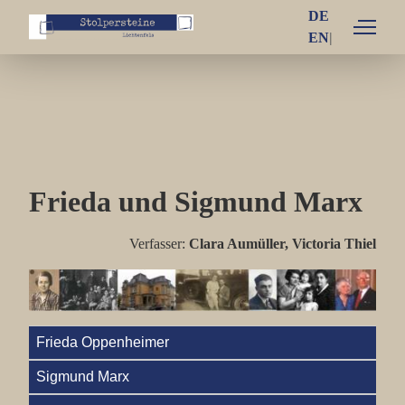
DE
EN
Einzelschicksale
Familie Arno und Käthe Bamberger
Familie Fritz und Emilie Bamberger
Frieda und Sigmund Marx
Familie Ludwig und Thea Bamberger
Familie Otto und Henriette Bamberger
Verfasser:
Clara Aumüller, Victoria Thiel
Familie Blum
Familie Brüll
Frieda Oppenheimer
Familie Goldmeier
Sigmund Marx
Familie Grünhut