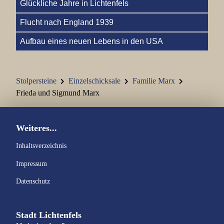
Glückliche Jahre in Lichtenfels
Familie Hellmann
Flucht nach England 1939
Aufbau eines neuen Lebens in den USA
Familie Kohn
Familie Kraus Karl
Stolpersteine
Einzelschicksale
Familie Marx
Familie Jenny und Semi Kraus
Frieda und Sigmund Marx
Johann Kraus
Weiteres...
Familie Kronacher
Inhaltsverzeichnis
Familie Marchand
Impressum
Familie Marx
Datenschutz
Familie Nass
Stadt Lichtenfels
Familie Oppenheimer